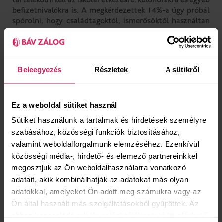
tartalékolni kell az iskolai étkezésre, különórákra és egyéb
befizetnivalókra is. A megkérdezettek 14%-a úgy próbál
spórolni, hogy családtagoktól, ismerősöktől használtan
szerzi be az iskolaszereket.
A pénzügyi tervezést idén jelentősen megnehezíti a
járványhelyzet
okozta gazdasági visszaesés. A családi
Beleegyezés
Részletek
A sütikről
megtakarításokat erősen megnyirbálta, sőt a többségnél
ki is merítette a karantén-időszak. Ezt a helyzetet tovább
nehezíti, ha az egyik szülő elveszítette a munkáját (11%),
vagy csökkentették a munkaidejét (10%), a kutatás
Ez a weboldal sütiket használ
szerint jelenleg a szülök fele (55%) dolgozik csak teljes
Sütiket használunk a tartalmak és hirdetések személyre
munkaidőben.
szabásához, közösségi funkciók biztosításához,
valamint weboldalforgalmunk elemzéséhez. Ezenkívül
közösségi média-, hirdető- és elemező partnereinkkel
megosztjuk az Ön weboldalhasználatra vonatkozó
adatait, akik kombinálhatják az adatokat más olyan
adatokkal, amelyeket Ön adott meg számukra vagy az
Ön által használt más szolgáltatásokból gyűjtöttek. Az
ehhez kapcsolódó
adatkezelési tájékoztató itt elérhető
.