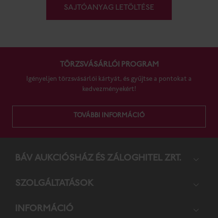
SAJTÓANYAG LETÖLTÉSE
TÖRZSVÁSÁRLÓI PROGRAM
Igényeljen törzsvásárlói kártyát, és gyűjtse a pontokat a
kedvezményekért!
TOVÁBBI INFORMÁCIÓ
BÁV AUKCIÓS­HÁZ ÉS ZÁLOG­HITEL ZRT.
SZOL­GÁL­TA­TÁ­SOK
INFORMÁCIÓ