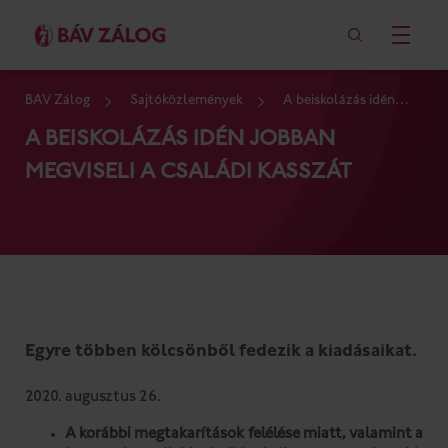
BÁV Zálog
Sajtóközlemények
A beiskolázás idén
jobban megviseli a családi kasszát
A BEISKOLÁZÁS IDÉN JOBBAN
MEGVISELI A CSALÁDI KASSZÁT
Egyre többen kölcsönből fedezik a kiadásaikat.
2020. augusztus 26.
A korábbi megtakarítások felélése miatt, valamint a