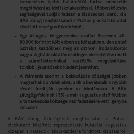
koronavírus újabb hullámától tartva nehezebb
megbirkózni az idei iskolakezdéssel, többen kölcsön
segítségével tudják fedezni a kiadásokat, derül ki a
BÁV Zálog megbízásából a Pulzus piackutató által
készített országos felmérésből.
Egy átlagos, kétgyermekes család összesen 40-
80.000 forintot költ ebben az időszakban, de az első
osztályt kezdőknek még az otthoni irodabútorok
vagy a digitális oktatás esetleges visszatérése miatt
a számítástechnikai eszközök megvásárlása
további, jelentősebb kiadást jelenthet.
A felmérés szerint a beiskolázás költségei jobban
megterhelik a vidékieket, akik a bevételeik nagyobb
részét fordítják ilyenkor az iskolásokra. A BÁV
zálogügyfeleinek 13%-a már augusztus első felében
a tanévkezdés költségeinek fedezésére vett igénybe
kölcsönt.
A BÁV Zálog üzletágának megbízásából a Pulzus
piackutató készített reprezentatív kutatást augusztus
közepén a családok iskolakezdésre fordított kiadásairól.