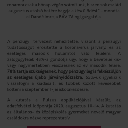
rohamra csak a hónap végén számítunk, hiszen sok család
augusztus utolsó hetére hagyja a készülődést” – mondta
el Dandé Imre, a BÁV Zálog igazgatója.
A pénzügyi tervezést nehezítette, viszont a pénzügyi
tudatosságot erősítette a koronavírus járvány, és az
esetleges második hullámtól való félelem. A
zálogügyfelek 48%-a gondolja úgy, hogy a bevételei kis-
vagy nagymértékben visszaesnek az év második felére,
78% tartja szükségesnek, hogy pénzügyileg is felkészüljön
az esetleges újabb járványidőszakra.
65%-uk igyekszik
visszafogni a kiadásait, és többek között kevesebbet
költeni a szeptember 1-jei iskolakezdésre.
A kutatás a Pulzus applikációjával készült, az
adatfelvétel időpontja 2020. augusztus 10-14. A kutatás
az általános- és középiskolás gyermeket nevelő magyar
családokra nézve reprezentatív.