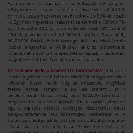
Az országos kutatás szerint a költségek egy átlagos,
kétgyermekes család esetében összesen 40-80.000
forintot, azaz a háztartás bevételeinek 20-30%-át teszik
ki. Egy háromgyerekes családnál ez elérheti a 120.000 Ft-
ot, a bevételek 40%-át is. A megkérdezettek 18%-a ennél
többet, gyermekenként 40-60.000 forintot, 5%-a pedig
60-80.000 forint közötti összeget költ. Az iskolakezdés
jobban megterheli a vidékieket, akik az alacsonyabb
jövedelmek miatt, a budapestiekhez képest, a bevételeik
nagyobb részét fordítják ilyenkor az iskolásokra.
Az árak emelkedése is nehezíti a tanévkezdést.
A kutatás
szerint legtöbbet az általános iskolát kezdő gyermekekre
költenek, hiszen nekik még az íróasztalt, megfelelő
széket, asztali lámpát is be kell szerezni, ez a
legjelentősebb tétel, amely akár 100.000 forinttal is
megterhelheti a családi kasszát. Extra kiadást jelenthet
egy, a digitális oktatás esetleges visszatérése miatt
elengedhetetlenné vált számítógép beszerzése is. A
tanévkezdő költségek között jelentős súllyal szerepel az
iskolatáska, az írószerek, és a füzetek beszerzése, de