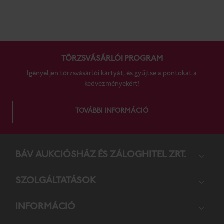
TÖRZSVÁSÁRLÓI PROGRAM
Igényeljen törzsvásárlói kártyát, és gyűjtse a pontokat a
kedvezményekért!
TOVÁBBI INFORMÁCIÓ
BÁV AUKCIÓS­HÁZ ÉS ZÁLOG­HITEL ZRT.
SZOL­GÁL­TA­TÁ­SOK
INFORMÁCIÓ