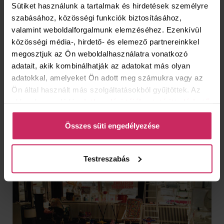
Sütiket használunk a tartalmak és hirdetések személyre
szabásához, közösségi funkciók biztosításához,
valamint weboldalforgalmunk elemzéséhez. Ezenkívül
közösségi média-, hirdető- és elemező partnereinkkel
megosztjuk az Ön weboldalhasználatra vonatkozó
2023. 05. 15.
adatait, akik kombinálhatják az adatokat más olyan
adatokkal, amelyeket Ön adott meg számukra vagy az
HIVATALOSAN IS MEGNYITOTTA KAPUIT A BÁV 250
Ön által használt más szolgáltatásokból gyűjtöttek. Az
ÉVÉT FELDOLGOZÓ KIÁLLÍTÁS
ehhez kapcsolódó
adatkezelési tájékoztató itt elérhető
.
A Vendéglátóipari Múzeum szervezésében május 11-én hivatalos
keretek között is megnyitotta kapuit „Ha a tárgyak mesélni
Összes süti engedélyezése
tudnának” elnevezésű, a BÁV 250 évét feldolgozó kiállítás.
Testreszabás