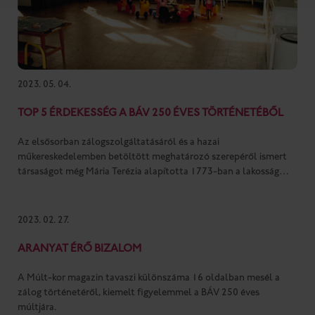
2023. 05. 04.
TOP 5 ÉRDEKESSÉG A BÁV 250 ÉVES TÖRTÉNETÉBŐL
Az elsősorban zálogszolgáltatásáról és a hazai
műkereskedelemben betöltött meghatározó szerepéről ismert
társaságot még Mária Terézia alapította 1773-ban a lakosság
támogatása és az értékmegőrzés fontossága miatt. A
zálogkölcsönzés, a leginkább az aranytárgyakra adott hitelek,
illetve az aranytömbök és -ékszerek értékesítése ma már
2023. 02. 27.
többmilliárdos piac, de persze érdekes története van annak is,
hogy az egyes korokban mi számíthatott értéknek. A BÁV hazánk
ARANYAT ÉRŐ BIZALOM
legnagyobb múltú jogfolytonosan működő vállalkozása,
melynek elmúlt 250 évéről május 11-én a Magyar Kereskedelmi
A Múlt-kor magazin tavaszi különszáma 16 oldalban mesél a
és Vendéglátóipari Múzeumban nyílik kiállítás.
zálog történetéről, kiemelt figyelemmel a BÁV 250 éves
múltjára.