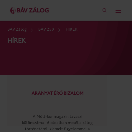
BÁV Zálog
BÁV 250
HÍREK
HÍREK
ARANYAT ÉRŐ BIZALOM
A Múlt-kor magazin tavaszi
különszáma 16 oldalban mesél a zálog
történetéről, kiemelt figyelemmel a