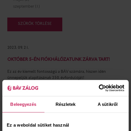
május (2)
szeptember (1)
SZŰRŐK TÖRLÉSE
2023. 09. 21.
OKTÓBER 5-ÉN FIÓKHÁLÓZATUNK ZÁRVA TART!
Ez az év kiemelt fontosságú a BÁV számára, hiszen idén
ünnepeljük alapításának 250. évfordulóját!
Beleegyezés
Részletek
A sütikről
Ez a weboldal sütiket használ