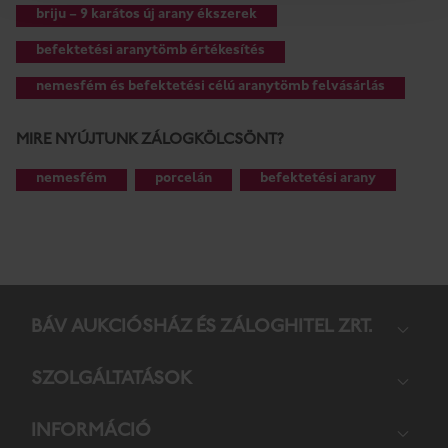
briju – 9 karátos új arany ékszerek
befektetési aranytömb értékesítés
nemesfém és befektetési célú aranytömb felvásárlás
MIRE NYÚJTUNK ZÁLOGKÖLCSÖNT?
nemesfém
porcelán
befektetési arany
BÁV AUKCIÓS­HÁZ ÉS ZÁLOG­HITEL ZRT.
SZOL­GÁL­TA­TÁ­SOK
INFORMÁCIÓ