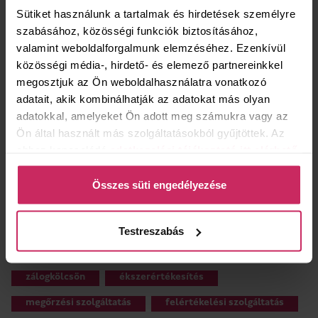
Sütiket használunk a tartalmak és hirdetések személyre
szombat
zárva
szabásához, közösségi funkciók biztosításához,
vasárnap
zárva
valamint weboldalforgalmunk elemzéséhez. Ezenkívül
közösségi média-, hirdető- és elemező partnereinkkel
KAPCSOLAT
megosztjuk az Ön weboldalhasználatra vonatkozó
Kaposvár, Ady Endre utca 4-6., 7400
adatait, akik kombinálhatják az adatokat más olyan
adatokkal, amelyeket Ön adott meg számukra vagy az
+36 20 777 2627
Ön által használt más szolgáltatásokból gyűjtöttek. Az
zalogfiok27@bav.hu
ehhez kapcsolódó
adatkezelési tájékoztató itt elérhető
.
Összes süti engedélyezése
Testreszabás
MILYEN SZOLGÁLTATÁSOK ÉRHETŐK EL ÜZLETÜNKBEN?
zálogkölcsön
ékszerértékesítés
megőrzési szolgáltatás
felértékelési szolgáltatás