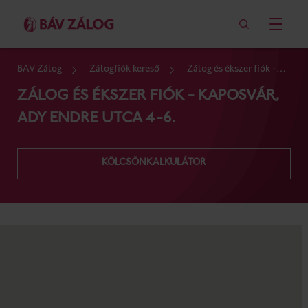
BÁV Zálog
Zálogfiók kereső
Zálog és ékszer fiók -
Kaposvár, Ady Endre utca 4-6.
ZÁLOG ÉS ÉKSZER FIÓK - KAPOSVÁR,
ADY ENDRE UTCA 4-6.
KÖLCSÖNKALKULÁTOR