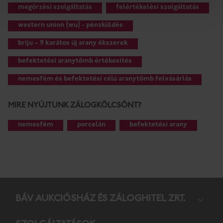
megőrzési szolgáltatás
felértékelési szolgáltatás
western union (wu) - pénzküldés
briju – 9 karátos új arany ékszerek
befektetési aranytömb értékesítés
nemesfém és befektetési célú aranytömb felvásárlás
MIRE NYÚJTUNK ZÁLOGKÖLCSÖNT?
nemesfém
porcelán
befektetési arany
BÁV AUKCIÓS­HÁZ ÉS ZÁLOG­HITEL ZRT.