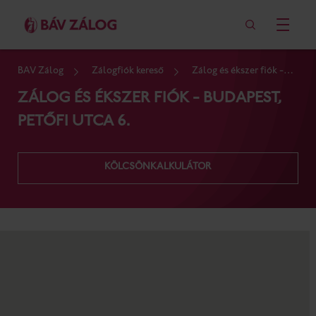
BÁV Zálog
Zálogfiók kereső
Zálog és ékszer fiók -
Budapest, Petőfi utca 6.
ZÁLOG ÉS ÉKSZER FIÓK - BUDAPEST,
PETŐFI UTCA 6.
KÖLCSÖNKALKULÁTOR