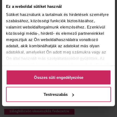
szombat
08:00‑12:00
Ez a weboldal sütiket használ
vasárnap
zárva
Sütiket használunk a tartalmak és hirdetések személyre
szabásához, közösségi funkciók biztosításához,
valamint weboldalforgalmunk elemzéséhez. Ezenkívül
KAPCSOLAT
közösségi média-, hirdető- és elemező partnereinkkel
Budapest, Petőfi utca 6., 1203
megosztjuk az Ön weboldalhasználatra vonatkozó
+36 1 325 2622
adatait, akik kombinálhatják az adatokat más olyan
adatokkal, amelyeket Ön adott meg számukra vagy az
zalogfiok13@bav.hu
Ön által használt más szolgáltatásokból gyűjtöttek. Az
ehhez kapcsolódó
adatkezelési tájékoztató itt elérhető
.
Összes süti engedélyezése
MILYEN SZOLGÁLTATÁSOK ÉRHETŐK EL ÜZLETÜNKBEN?
Testreszabás
zálogkölcsön
ékszerértékesítés
zálogkölcsön okoseszköz fedezetre