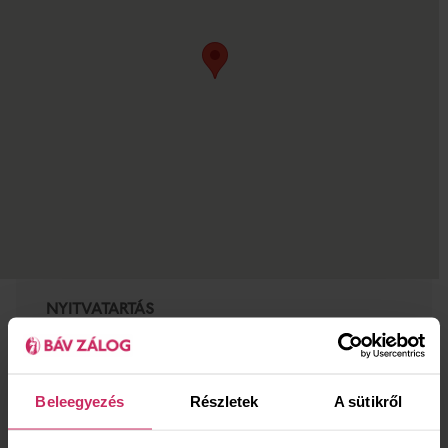
NYITVATARTÁS
hétfő
07:30‑17:30
kedd
07:30‑16:30
szerda
07:30‑16:30
Beleegyezés
Részletek
A sütikről
csütörtök
07:30‑16:30
péntek
07:30‑15:30