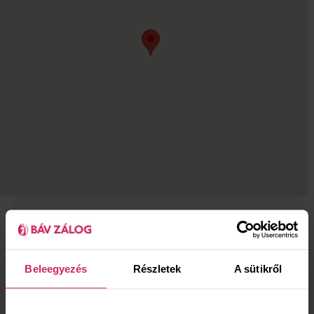
NYITVATARTÁS
hétfő
10:00‑18:00
kedd
10:00‑18:00
Beleegyezés
Részletek
A sütikről
szerda
10:00‑18:00
csütörtök
10:00‑18:00
péntek
10:00‑18:00