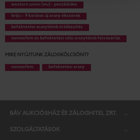
western union (wu) - pénzküldés
briju – 9 karátos új arany ékszerek
befektetési aranytömb értékesítés
nemesfém és befektetési célú aranytömb felvásárlás
MIRE NYÚJTUNK ZÁLOGKÖLCSÖNT?
nemesfém
befektetési arany
BÁV AUKCIÓS­HÁZ ÉS ZÁLOG­HITEL ZRT.
SZOL­GÁL­TA­TÁ­SOK