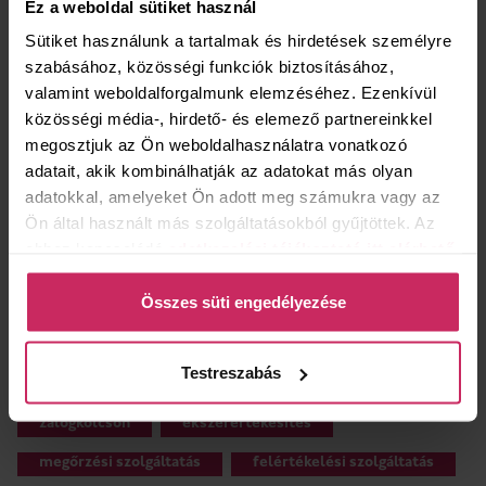
Ez a weboldal sütiket használ
szombat
zárva
Sütiket használunk a tartalmak és hirdetések személyre
vasárnap
zárva
szabásához, közösségi funkciók biztosításához,
valamint weboldalforgalmunk elemzéséhez. Ezenkívül
KAPCSOLAT
közösségi média-, hirdető- és elemező partnereinkkel
megosztjuk az Ön weboldalhasználatra vonatkozó
Budapest, Margit körút 91., 1024
adatait, akik kombinálhatják az adatokat más olyan
+36 20 777 2544
adatokkal, amelyeket Ön adott meg számukra vagy az
zalogfiok108@bav.hu
Ön által használt más szolgáltatásokból gyűjtöttek. Az
ehhez kapcsolódó
adatkezelési tájékoztató itt elérhető
.
Összes süti engedélyezése
Testreszabás
MILYEN SZOLGÁLTATÁSOK ÉRHETŐK EL ÜZLETÜNKBEN?
zálogkölcsön
ékszerértékesítés
megőrzési szolgáltatás
felértékelési szolgáltatás