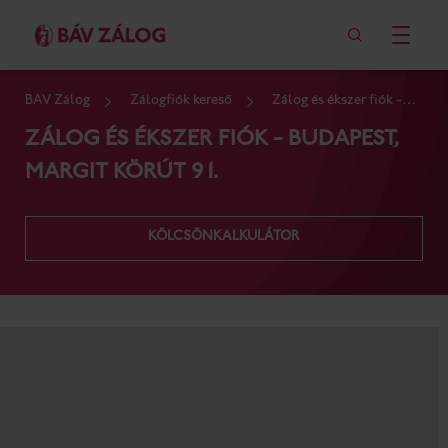
BÁV Zálog
Zálogfiók kereső
Zálog és ékszer fiók -
Budapest, Margit körút 91.
ZÁLOG ÉS ÉKSZER FIÓK - BUDAPEST,
MARGIT KÖRÚT 91.
KÖLCSÖNKALKULÁTOR