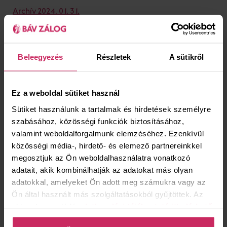
Archív 2024. 01. 31.
Archív 2023. 12. 07.
Archív 2023. 02. 01.
Beleegyezés
Részletek
A sütikről
Archív 2023. 01. 01.
Archív 2022. 07. 01.
Ez a weboldal sütiket használ
Archív 2022. 01. 01.
Sütiket használunk a tartalmak és hirdetések személyre
szabásához, közösségi funkciók biztosításához,
Archív 2021. 10. 12.
valamint weboldalforgalmunk elemzéséhez. Ezenkívül
Archív 2020. 11. 16.
közösségi média-, hirdető- és elemező partnereinkkel
megosztjuk az Ön weboldalhasználatra vonatkozó
Archív 2018. 11. 01.
adatait, akik kombinálhatják az adatokat más olyan
Archív / Prémium 2020.05.12
adatokkal, amelyeket Ön adott meg számukra vagy az
Ön által használt más szolgáltatásokból gyűjtöttek. Az
ehhez kapcsolódó
adatkezelési tájékoztató itt elérhető
.