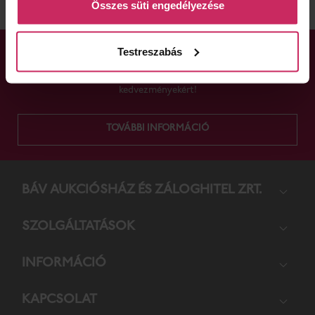
Összes süti engedélyezése
Testreszabás
TÖRZSVÁSÁRLÓI PROGRAM
Igényeljen törzsvásárlói kártyát, és gyűjtse a pontokat a
kedvezményekért!
TOVÁBBI INFORMÁCIÓ
BÁV AUKCIÓS­HÁZ ÉS ZÁLOG­HITEL ZRT.
SZOL­GÁL­TA­TÁ­SOK
INFORMÁCIÓ
KAPCSOLAT