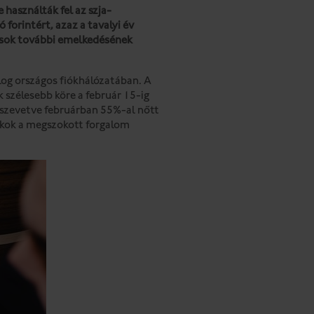
használták fel az szja-
ó forintért, azaz a tavalyi év
dások további emelkedésének
log országos fiókhálózatában. A
szélesebb köre a február 15-ig
sszevetve februárban 55%-al nőtt
iókok a megszokott forgalom