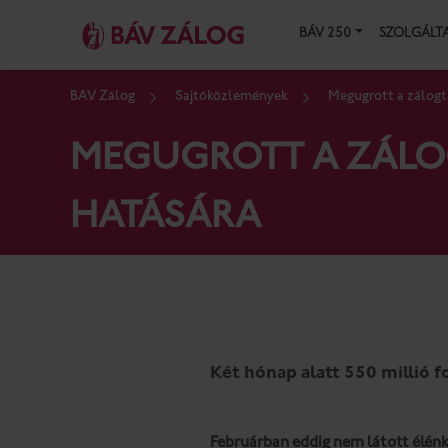
BÁV 250
SZOLGÁLT
BÁV Zálog
Sajtóközlemények
Megugrott a zálogtá
MEGUGROTT A ZÁLOG
HATÁSÁRA
Két hónap alatt 550 millió f
Februárban eddig nem látott élénkü