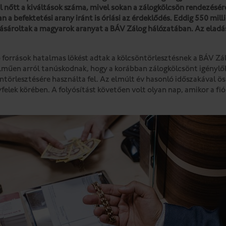
 nőtt a kiváltások száma, mivel sokan a zálogkölcsön rendezésére 
an a befektetési arany iránt is óriási az érdeklődés. Eddig 550 milli
 vásároltak a magyarok aranyat a BÁV Zálog hálózatában. Az ela
 források hatalmas lökést adtak a kölcsöntörlesztésnek a BÁV Zá
műen arról tanúskodnak, hogy a korábban zálogkölcsönt igénylők 
törlesztésére használta fel. Az elmúlt év hasonló időszakával ö
felek körében. A folyósítást követően volt olyan nap, amikor a f