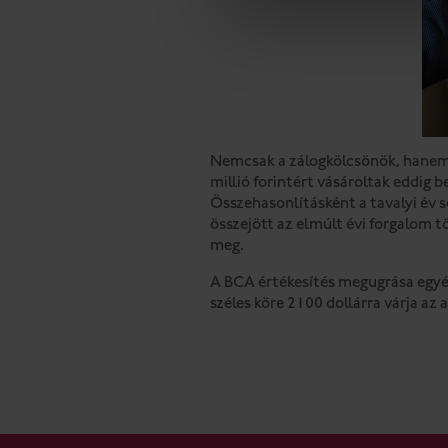
Nemcsak a zálogkölcsönök, hanem a
millió forintért vásároltak eddig 
Összehasonlításként a tavalyi év s
összejött az elmúlt évi forgalom tö
meg.
A BCA értékesítés megugrása egyé
széles köre 2100 dollárra várja az