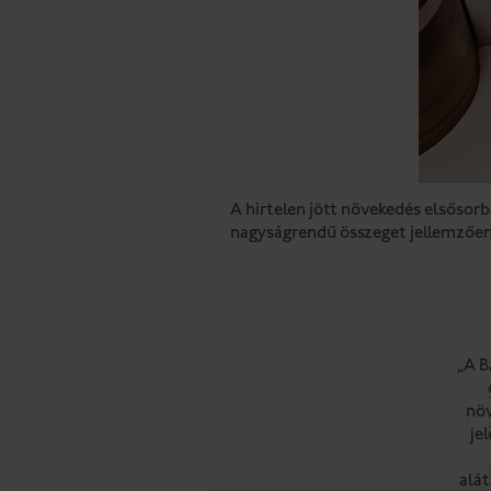
A hirtelen jött növekedés elsősorb
nagyságrendű összeget jellemzően 
„A B
növ
je
alát