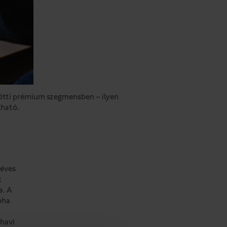
ölötti prémium szegmensben – ilyen
lható.
 éves
k
a. A
oha
s
 havi