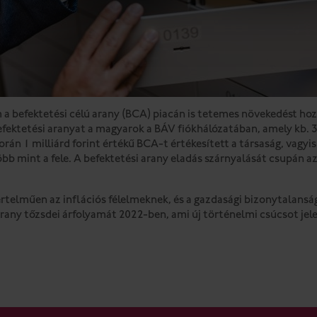
 befektetési célú arany (BCA) piacán is tetemes növekedést hozo
befektetési aranyat a magyarok a BÁV fiókhálózatában, amely kb. 3
orán 1 milliárd forint értékű BCA-t értékesített a társaság, vagyi
bb mint a fele. A befektetési arany eladás szárnyalását csupán az 
rtelműen az inflációs félelmeknek, és a gazdasági bizonytalans
 arany tőzsdei árfolyamát 2022-ben, ami új történelmi csúcsot jel