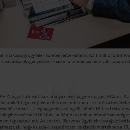
an a lakossági ügyfelek körében érzékelhető. Az 1 millió forint f
a vállalkozók igényelnek – hasonló tendencia nem volt tapaszta
ÁV Zálognál a kiváltások aránya eleve nagyon magas, 94%-os. Az
dinamikát figyelve jellemzően decemberben – szintén a bevétele
ekedése miatt – a legnagyobb a zálogkölcsönök törlesztési arány
lenlegihez mérhető kiváltási hullámot azonban februárban még s
nem tapasztaltunk. Az adatok, illetve az ügyfelek visszajelzései i
ámasztják, hogy az szja-visszatérítést, és kisebb mértékben a 13.