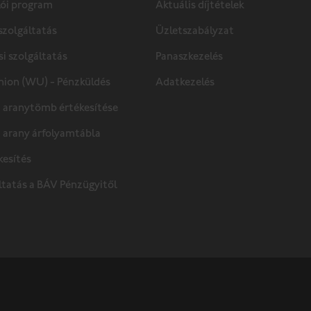
lói program
Aktuális díjtételek
szolgáltatás
Üzletszabályzat
si szolgáltatás
Panaszkezelés
ion (WU) - Pénzküldés
Adatkezelés
i aranytömb­ értékesítése
i arany árfolyamtábla
kesítés
ltatás a BÁV Pénzügyitől