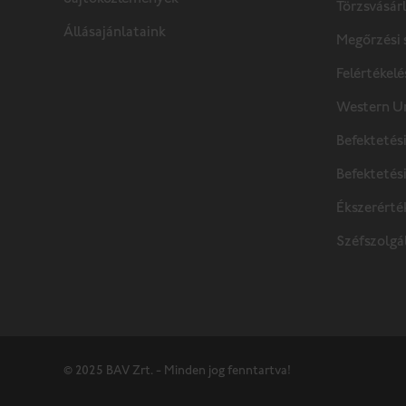
Sajtóközlemények
Törzsvásár
Állásajánlataink
Megőrzési 
Felértékelé
Western Un
Befektetés
Befektetés
Ékszerérté
Széfszolgá
© 2025 BÁV Zrt. - Minden jog fenntartva!