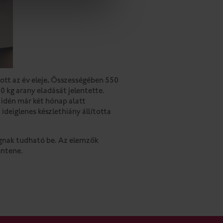
tt az év eleje
.
Összességében 550
0 kg arany eladását jelentette.
s idén már két hónap alatt
ideiglenes készlethiány állította
ágnak tudható be. Az elemzők
entene.