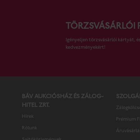
TÖRZSVÁSÁRLÓI
Igényeljen törzsvásárlói kártyát, é
kedvezményekért!
BÁV AUKCIÓS­HÁZ ÉS ZÁLOG­
SZOL­GÁL
HITEL ZRT.
Zálogkölcs
Hírek
Prémium Fi
Rólunk
Áruvásárlá