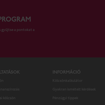
 PROGRAM
s gyűjtse a pontokat a
­TA­TÁ­SOK
INFORMÁCIÓ
ön
Kölcsönkalkulátor
nanszírozás
Gyakran ismételt kérdések
si kölcsön
Pénzügyi tippek