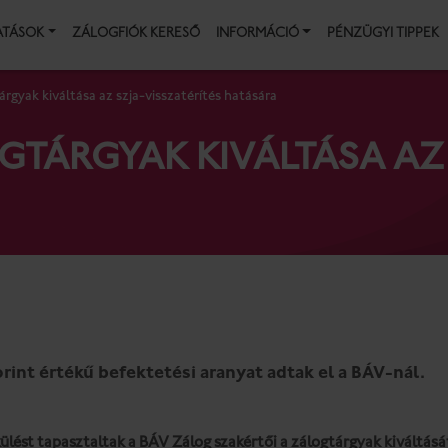
ATÁSOK
ZÁLOGFIÓK KERESŐ
INFORMÁCIÓ
PÉNZÜGYI TIPPEK
rgyak kiváltása az szja-visszatérítés hatására
TÁRGYAK KIVÁLTÁSA AZ 
orint értékű befektetési aranyat adtak el a BÁV-nál.
lést tapasztaltak a BÁV Zálog szakértői a zálogtárgyak kiváltását