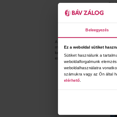
nyug
i
ügyf
Beleegyezés
A törlesztési hajlandóság javulásá
Ez a weboldal sütiket haszn
magyar családok pénzügyi helyzet
kezelik pénzügyeiket, jobban odafi
Sütiket használunk a tartal
esetén prioritássá vált a kölcsön t
weboldalforgalmunk elemzésé
weboldalhasználatra vonatko
számukra vagy az Ön által h
elérhető
.