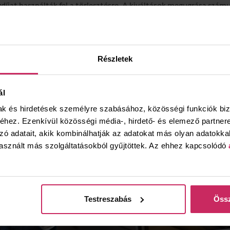
díjat használták fel a törlesztésre. A kiváltások megugrása szám
s jó hír, hiszen a mi érdekünk is az, hogy az értékeiket megtartsák 
elek, és egy esetleges pénzügyi kihívás esetén újra fel tudják hasz
őket” – mutatott rá Dandé Imre, a BÁV zálogigazgatója.
Részletek
t a pandémia egyik „mellékhatásának” is tartják. A BÁV Zálog évrő
ál
ét, az eredmények azt igazolják, hogy a járványhelyzet következ
gyelnek a kondíciókra, szigorúbban betartják a határidőket. Egy 
mak és hirdetések személyre szabásához, közösségi funkciók biz
örlesztése és a zálogtárgy kiváltása.
hez. Ezenkívül közösségi média-, hirdető- és elemező partner
zó adatait, akik kombinálhatják az adatokat más olyan adatokka
asznált más szolgáltatásokból gyűjtöttek. Az ehhez kapcsolódó
Testreszabás
Össz