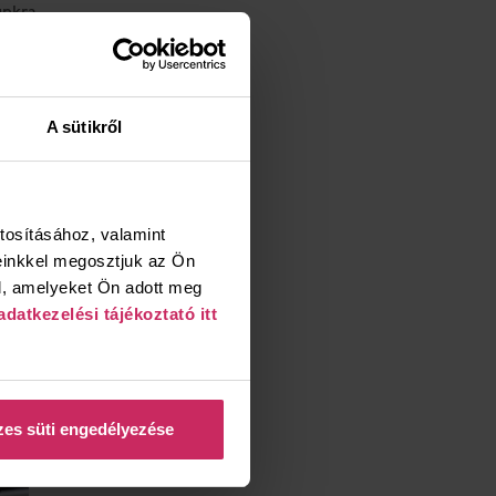
unkra
az
nálni
A sütikről
l évre kutatásokkal méri fel a
tében az ügyfelek tudatosabban
tervezett vagy váratlan bevétel
tosításához, valamint
einkkel megosztjuk az Ön
l, amelyeket Ön adott meg
adatkezelési tájékoztató itt
es süti engedélyezése