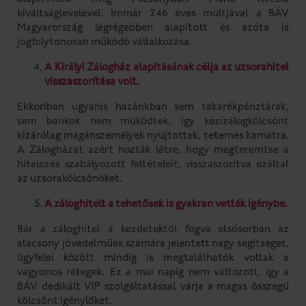
alapították meg Pozsonyban Mária Terézia
kiváltságlevelével. Immár 246 éves múltjával a BÁV
Magyarország legrégebben alapított és azóta is
jogfolytonosan működő vállalkozása.
A Királyi Zálogház alapításának célja az uzsorahitel
visszaszorítása volt.
Ekkoriban ugyanis hazánkban sem takarékpénztárak,
sem bankok nem működtek, így kézizálogkölcsönt
kizárólag magánszemélyek nyújtottak, tetemes kamatra.
A Zálogházat azért hozták létre, hogy megteremtse a
hitelezés szabályozott feltételeit, visszaszorítva ezáltal
az uzsorakölcsönöket.
A záloghitelt a tehetősek is gyakran vették igénybe.
Bár a záloghitel a kezdetektől fogva elsősorban az
alacsony jövedelműek számára jelentett nagy segítséget,
ügyfelei között mindig is megtalálhatók voltak a
vagyonos rétegek. Ez a mai napig nem változott, így a
BÁV dedikált VIP szolgáltatással várja a magas összegű
kölcsönt igénylőket.