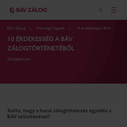
BÁV Zálog
Pénzügyi tippek
10 érdekesség a BÁV
zálogtörténetéből
10 ÉRDEKESSÉG A BÁV
ZÁLOGTÖRTÉNETÉBŐL
Zálogkölcsön
Tudta, hogy a hazai záloghitelezés egyidős a
BÁV születésével?