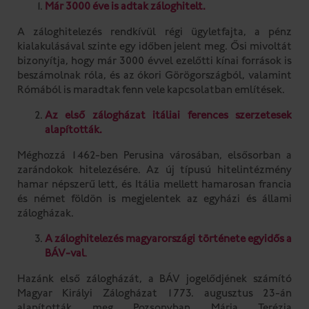
Már 3000 éve is adtak záloghitelt.
A záloghitelezés rendkívül régi ügyletfajta, a pénz
kialakulásával szinte egy időben jelent meg. Ősi mivoltát
bizonyítja, hogy már 3000 évvel ezelőtti kínai források is
beszámolnak róla, és az ókori Görögországból, valamint
Rómából is maradtak fenn vele kapcsolatban említések.
Az első zálogházat itáliai ferences szerzetesek
alapították.
Méghozzá 1462-ben Perusina városában, elsősorban a
zarándokok hitelezésére. Az új típusú hitelintézmény
hamar népszerű lett, és Itália mellett hamarosan francia
és német földön is megjelentek az egyházi és állami
zálogházak.
A záloghitelezés magyarországi története egyidős a
BÁV-val
.
Hazánk első zálogházát, a BÁV jogelődjének számító
Magyar Királyi Zálogházat 1773. augusztus 23-án