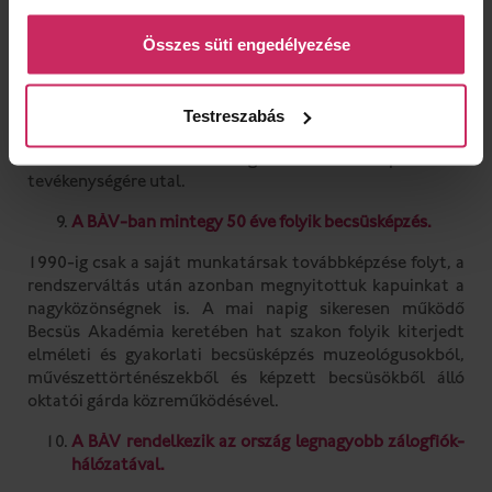
folyamatosan csökkent. A BÁV műkereskedelmi
tevékenysége ezekben az években beszűkült, csupán
Összes süti engedélyezése
néhány fővárosi üzletre korlátozódott.
1957 óta a BÁV logója a Milói Vénusz.
Testreszabás
Az ismeretlen művész által tervezett szimbólum a cég
évszázadokon átívelő és átfogó művészettel kapcsolatos
tevékenységére utal.
A BÁV-ban mintegy 50 éve folyik becsüsképzés.
1990-ig csak a saját munkatársak továbbképzése folyt, a
rendszerváltás után azonban megnyitottuk kapuinkat a
nagyközönségnek is. A mai napig sikeresen működő
Becsüs Akadémia keretében hat szakon folyik kiterjedt
elméleti és gyakorlati becsüsképzés muzeológusokból,
művészettörténészekből és képzett becsüsökből álló
oktatói gárda közreműködésével.
A BÁV rendelkezik az ország legnagyobb zálogfiók-
hálózatával.