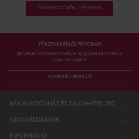
ZÁLOGKÖLCSÖN TERMÉKEK
TÖRZSVÁSÁRLÓI PROGRAM
Igényeljen törzsvásárlói kártyát, és gyűjtse a pontokat a
kedvezményekért!
TOVÁBBI INFORMÁCIÓ
BÁV AUKCIÓS­HÁZ ÉS ZÁLOG­HITEL ZRT.
SZOL­GÁL­TA­TÁ­SOK
INFORMÁCIÓ