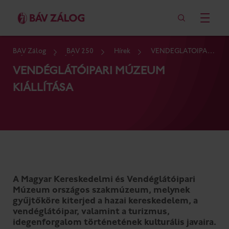
BÁV Zálog
BÁV 250
Hírek
VENDÉGLÁTÓIPARI
MÚZEUM KIÁLLÍTÁSA
VENDÉGLÁTÓIPARI MÚZEUM
KIÁLLÍTÁSA
A Magyar Kereskedelmi és Vendéglátóipari
Múzeum országos szakmúzeum, melynek
gyűjtőköre kiterjed a hazai kereskedelem, a
vendéglátóipar, valamint a turizmus,
idegenforgalom történetének kulturális javaira.