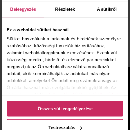
érdeklődésre számot tevő tárgya az első műtárgyaukción
Beleegyezés
Részletek
A sütikről
már szereplő kalapács, melynek elefántcsontból készült
fején egy aukciós jelenet látható.
A kiállítás egészen 2023. november 26-ig megtekinthető.
Ez a weboldal sütiket használ
Sütiket használunk a tartalmak és hirdetések személyre
szabásához, közösségi funkciók biztosításához,
valamint weboldalforgalmunk elemzéséhez. Ezenkívül
AZ ESEMÉNY RÉSZLETEI
közösségi média-, hirdető- és elemező partnereinkkel
megosztjuk az Ön weboldalhasználatra vonatkozó
adatait, akik kombinálhatják az adatokat más olyan
adatokkal, amelyeket Ön adott meg számukra vagy az
Ön által használt más szolgáltatásokból gyűjtöttek. Az
ehhez kapcsolódó
adatkezelési tájékoztató itt elérhető
.
Összes süti engedélyezése
Testreszabás