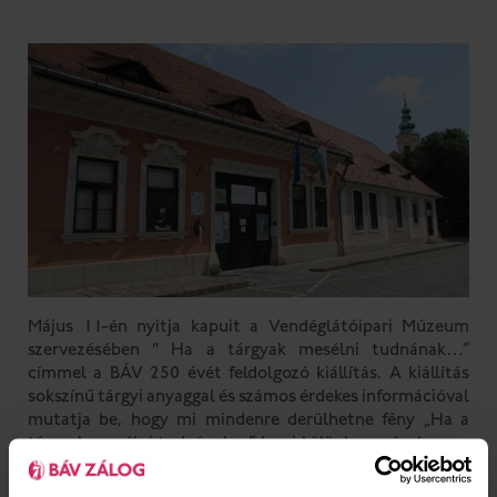
Május 11-én nyitja kapuit a Vendéglátóipari Múzeum
szervezésében " Ha a tárgyak mesélni tudnának…”
címmel a BÁV 250 évét feldolgozó kiállítás. A kiállítás
sokszínű tárgyi anyaggal és számos érdekes információval
mutatja be, hogy mi mindenre derülhetne fény „Ha a
tárgyak mesélni tudnának…” Igazi különlegesség, hogy a
tárlaton az alapítóokirat is megtekinthető, rajta az
uralkodónő kézjegyével. A kiállítás másik nagy