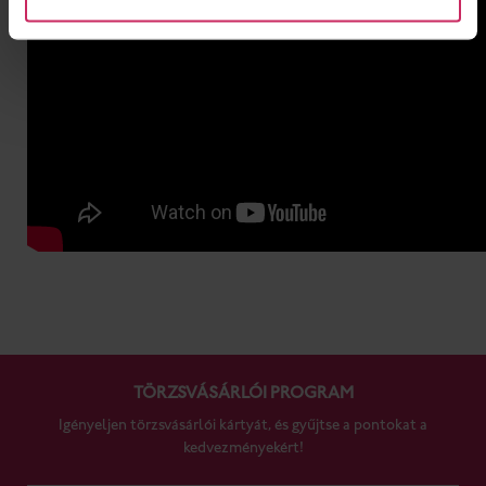
TÖRZSVÁSÁRLÓI PROGRAM
Igényeljen törzsvásárlói kártyát, és gyűjtse a pontokat a
kedvezményekért!